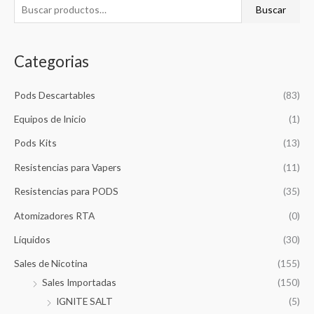
B
B
Buscar
u
u
s
s
Categorias
c
c
a
a
Pods Descartables
(83)
r
r
p
p
Equipos de Inicio
(1)
o
o
Pods Kits
(13)
r
r
Resistencias para Vapers
(11)
:
:
Resistencias para PODS
(35)
Atomizadores RTA
(0)
Líquidos
(30)
Sales de Nicotina
(155)
Sales Importadas
(150)
IGNITE SALT
(5)