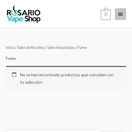
Ir
Menú
al
0
contenido
princi
Inicio
/
Sales de Nicotina
/
Sales Importadas
/ Fume
Fume
No se han encontrado productos que coincidan con
tu selección.