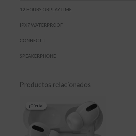
12 HOURS ORPLAYTIME
IPX7 WATERPROOF
CONNECT +
SPEAKERPHONE
Productos relacionados
El
El
precio
precio
¡Oferta!
¡Oferta!
original
actual
era:
es:
$29,000.00.
$25,000.00.