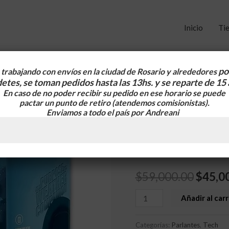
Inicio
Ti
po
trabajando con envíos en la ciudad de Rosario y alrededores
etes, se toman pedidos hasta las 13hs. y se reparte de 15
En caso de no poder recibir su pedido en ese horario se puede
Parlante
Inicio
/
Tech
/
Parlantes
/ Parl
El
pactar un punto de retiro
(atendemos comisionistas).
"tipo"
Parlantes
,
Tech
Enviamos a todo el país por Andreani
precio
JBL
Parlante «tip
Flip
origin
Excelente Son
6
era:
(ES
$
59,000.00
$
45,0
COPIA)
$59,00
Excelente
Añadir al carr
Sonido.
cantidad
Categorías:
Parlantes
,
Tech