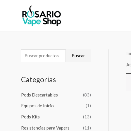
Ir
al
contenido
In
B
B
Buscar
u
u
At
s
s
Categorias
c
c
a
a
Pods Descartables
(83)
r
r
Equipos de Inicio
(1)
p
p
o
o
Pods Kits
(13)
r
r
Resistencias para Vapers
(11)