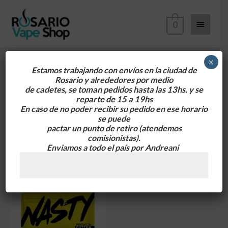
Ir
Menú
al
0
contenido
principa
×
Estamos trabajando con envíos en la ciudad de
Rosario y alrededores
por medio
Inicio
/
Accesorios
/ Algodon
de cadetes, se toman pedidos hasta las 13hs. y se
reparte de 15 a 19hs
Algodon
En caso de no poder recibir su pedido en ese horario
se puede
Mostrando el único resultado
pactar un punto de retiro
(atendemos
comisionistas).
Enviamos a todo el país por Andreani