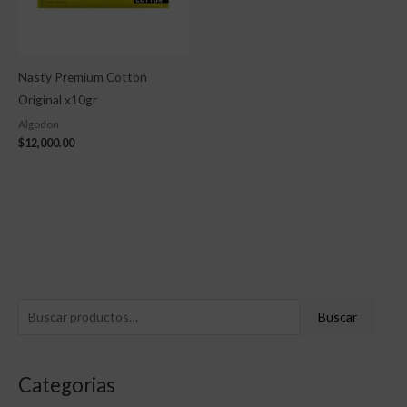
Nasty Premium Cotton
Original x10gr
Algodon
$
12,000.00
B
B
Buscar
u
u
s
s
Categorias
c
c