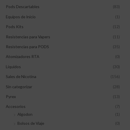
a
a
Pods Descartables
(83)
r
r
p
p
Equipos de Inicio
(1)
o
o
Pods Kits
(12)
r
r
Resistencias para Vapers
(11)
:
:
Resistencias para PODS
(35)
Atomizadores RTA
(0)
Líquidos
(30)
Sales de Nicotina
(156)
Sin categorizar
(28)
Pyrex
(13)
Accesorios
(7)
Algodon
(1)
Bolsos de Viaje
(0)