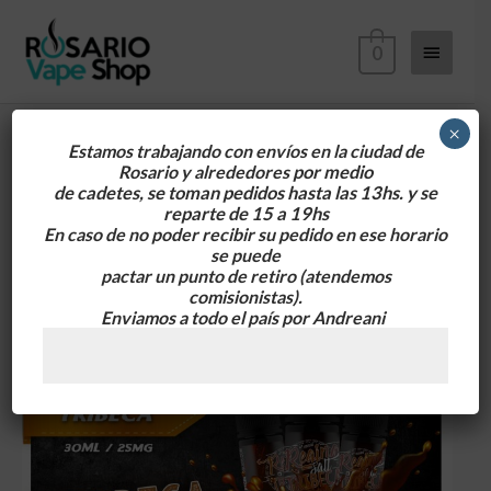
Ir
Menú
al
0
contenido
principa
×
Estamos trabajando con envíos en la ciudad de
Rosario y alrededores
por medio
de cadetes, se toman pedidos hasta las 13hs. y se
reparte de 15 a 19hs
En caso de no poder recibir su pedido en ese horario
se puede
pactar un punto de retiro
(atendemos
comisionistas).
Enviamos a todo el país por Andreani