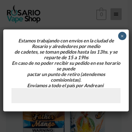
Ir
Menú
al
0
contenido
principa
×
Estamos trabajando con envíos en la ciudad de
Rosario y alrededores
por medio
Regina
de cadetes, se toman pedidos hasta las 13hs. y se
Línea
reparte de 15 a 19hs
Fruit
En caso de no poder recibir su pedido en ese horario
se puede
60ML
pactar un punto de retiro
(atendemos
0MG
comisionistas).
y
Enviamos a todo el país por Andreani
3MG
cantidad