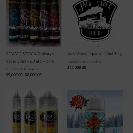
precios:
desde
$5,000.00
hasta
$8,000.00
REMATE STOCK Drakarys
Jack Vaper Líquido 120ml 3mg
Vaper 30ml y 60ml 0 y 3mg
Líquidos Artesanales
$
12,000.00
Líquidos Artesanales
$
5,000.00
-
$
8,000.00
Rango
de
precios:
desde
$4,900.00
hasta
$15,500.00