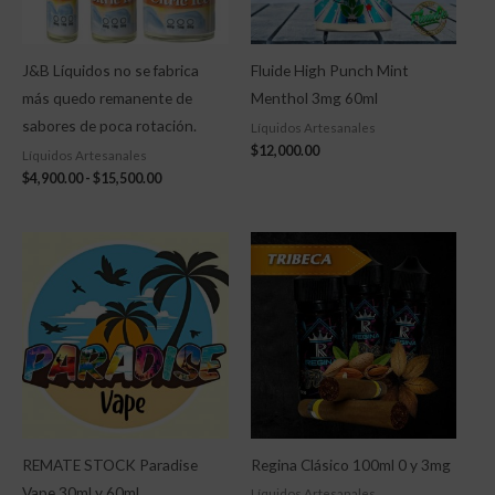
J&B Líquidos no se fabrica
Fluide High Punch Mint
más quedo remanente de
Menthol 3mg 60ml
sabores de poca rotación.
Líquidos Artesanales
$
12,000.00
Líquidos Artesanales
$
4,900.00
-
$
15,500.00
Rango
de
precios:
desde
$5,000.00
hasta
$8,000.00
REMATE STOCK Paradise
Regina Clásico 100ml 0 y 3mg
Vape 30ml y 60ml
Líquidos Artesanales