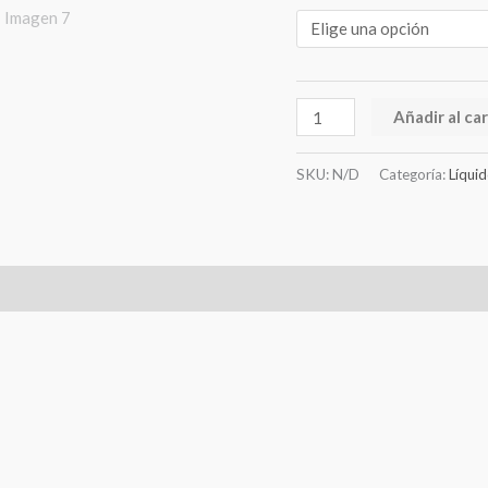
poca
rotación.
cantidad
Añadir al car
SKU:
N/D
Categoría:
Líqui