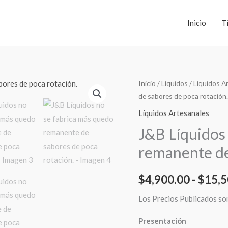
Inicio
T
J&B
Inicio
/
Líquidos
/
Líquidos A
de sabores de poca rotación.
Líquidos
no
Líquidos Artesanales
se
J&B Líquidos
fabrica
remanente de
más
quedo
$
4,900.00
-
$
15,5
remanente
de
Los Precios Publicados so
sabores
de
Presentación