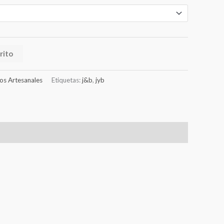
rito
dos Artesanales
Etiquetas:
j&b
,
jyb