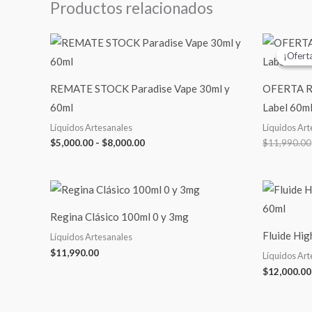
Productos relacionados
Rango
de
¡Ofert
¡Ofert
precios:
desde
$5,000.00
REMATE STOCK Paradise Vape 30ml y
OFERTA RE
hasta
60ml
Label 60m
$8,000.00
Líquidos Artesanales
Líquidos Art
$
5,000.00
-
$
8,000.00
$
11,990.00
Regina Clásico 100ml 0 y 3mg
Fluide Hi
Líquidos Artesanales
$
11,990.00
Líquidos Art
$
12,000.00