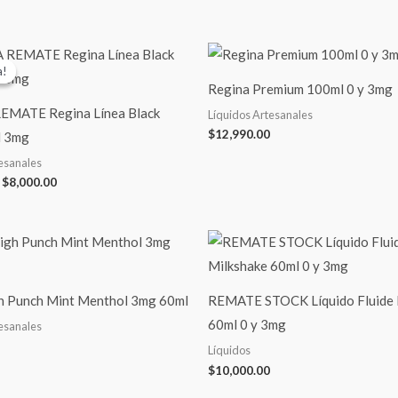
El
El
precio
precio
a!
a!
original
actual
Regina Premium 100ml 0 y 3mg
era:
es:
$11,990.00.
$8,000.00.
MATE Regina Línea Black
Líquidos Artesanales
$
12,990.00
l 3mg
esanales
$
8,000.00
gh Punch Mint Menthol 3mg 60ml
REMATE STOCK Líquido Fluide 
60ml 0 y 3mg
esanales
Líquidos
$
10,000.00