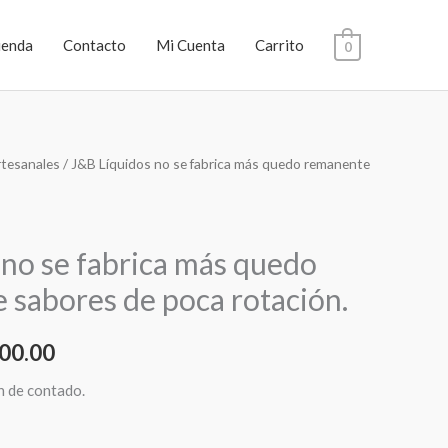
ienda
Contacto
Mi Cuenta
Carrito
0
rtesanales
/ J&B Líquidos no se fabrica más quedo remanente
Rango
de
precios:
 no se fabrica más quedo
desde
 sabores de poca rotación.
$4,900.00
00.00
hasta
n de contado.
$15,500.00