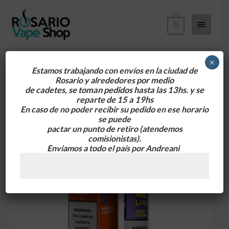
Ir
Menú
al
0
contenido
principa
×
Estamos trabajando con envíos en la ciudad de
Rosario y alrededores
por medio
de cadetes, se toman pedidos hasta las 13hs. y se
reparte de 15 a 19hs
En caso de no poder recibir su pedido en ese horario
se puede
pactar un punto de retiro
(atendemos
comisionistas).
Enviamos a todo el país por Andreani