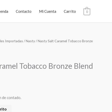
ienda
Contacto
Mi Cuenta
Carrito
0
les Importadas
/
Nasty
/ Nasty Salt Caramel Tobacco Bronze
aramel Tobacco Bronze Blend
n de contado.
rito