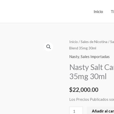
Inicio
T
Nasty
Inicio
/
Sales de Nicotina
/
Sa
Blend 35mg 30ml
Salt
Caramel
Nasty
,
Sales Importadas
Tobacco
Nasty Salt C
Bronze
35mg 30ml
Blend
35mg
$
22,000.00
30ml
cantidad
Los Precios Publicados so
Añadir al car