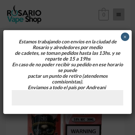
Ir
Menú
al
0
contenido
principa
×
Estamos trabajando con envíos en la ciudad de
Rosario y alrededores
por medio
de cadetes, se toman pedidos hasta las 13hs. y se
reparte de 15 a 19hs
En caso de no poder recibir su pedido en ese horario
se puede
pactar un punto de retiro
(atendemos
comisionistas).
Enviamos a todo el país por Andreani