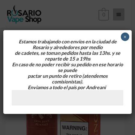
Ir
Menú
al
0
contenido
principa
×
Estamos trabajando con envíos en la ciudad de
Rosario y alrededores
por medio
Kings
de cadetes, se toman pedidos hasta las 13hs. y se
Crest
reparte de 15 a 19hs
Don
En caso de no poder recibir su pedido en ese horario
se puede
Juan
pactar un punto de retiro
(atendemos
Peanut
comisionistas).
120ml
Enviamos a todo el país por Andreani
3MG
cantidad