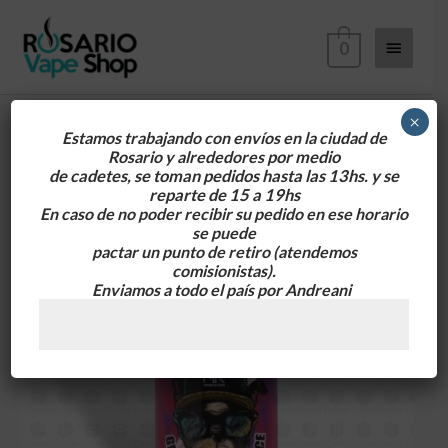
Ir
Menú
al
0
contenido
principa
×
Estamos trabajando con envíos en la ciudad de
Rosario y alrededores
por medio
Maskking
de cadetes, se toman pedidos hasta las 13hs. y se
Salt
reparte de 15 a 19hs
Grape
En caso de no poder recibir su pedido en ese horario
se puede
Watermelon
pactar un punto de retiro
(atendemos
Ice
comisionistas).
35MG
Enviamos a todo el país por Andreani
30ml
cantidad