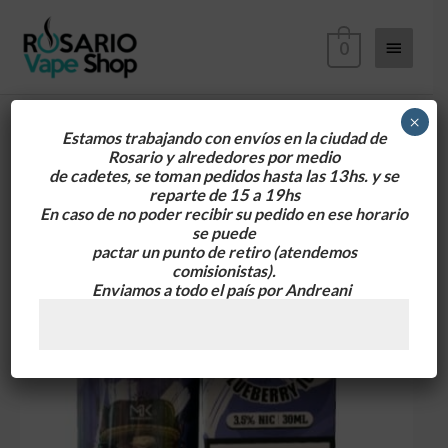
Ir
Menú
al
0
contenido
principa
×
Estamos trabajando con envíos en la ciudad de
Rosario y alrededores
por medio
Maskking
de cadetes, se toman pedidos hasta las 13hs. y se
Salt
reparte de 15 a 19hs
Blueberry
En caso de no poder recibir su pedido en ese horario
se puede
Ice
pactar un punto de retiro
(atendemos
35MG
comisionistas).
30ml
Enviamos a todo el país por Andreani
cantidad