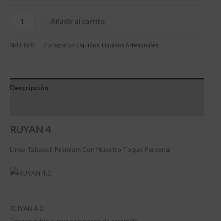
Añadir al carrito
SKU:
N/D
Categorías:
Líquidos
,
Líquidos Artesanales
Descripción
Información adicional
RUYAN 4
Línea Tabaquil Premium Con Nuestro Toque Personal
RUYAN 4.0
Tabaco rubio suave con notas de caramelo.