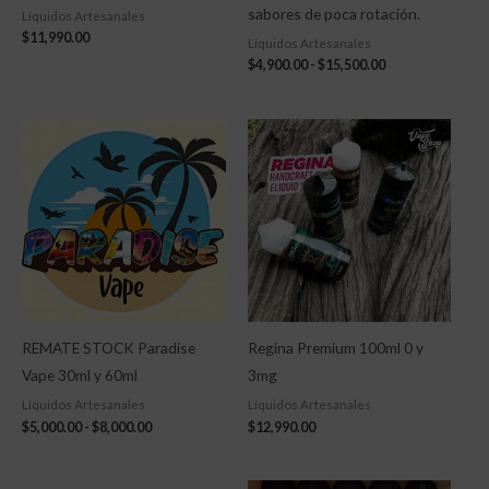
sabores de poca rotación.
Líquidos Artesanales
$
11,990.00
Líquidos Artesanales
$
4,900.00
-
$
15,500.00
Rango
de
precios:
desde
$5,000.00
hasta
$8,000.00
REMATE STOCK Paradise
Regina Premium 100ml 0 y
Vape 30ml y 60ml
3mg
Líquidos Artesanales
Líquidos Artesanales
$
5,000.00
-
$
8,000.00
$
12,990.00
Rango