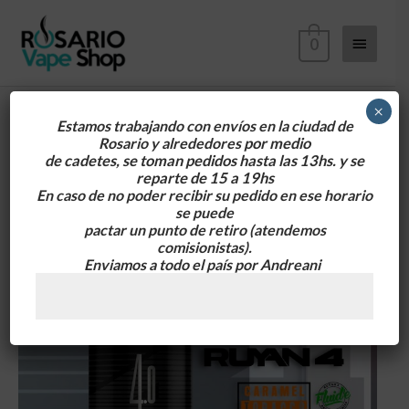
Ir
Menú
al
0
contenido
principa
×
Estamos trabajando con envíos en la ciudad de
Rosario y alrededores
por medio
REMATE
de cadetes, se toman pedidos hasta las 13hs. y se
STOCK
reparte de 15 a 19hs
Fluide
En caso de no poder recibir su pedido en ese horario
se puede
Ruyan
pactar un punto de retiro
(atendemos
4
comisionistas).
Tabaquiles
Enviamos a todo el país por Andreani
Premium
60ml
3mg
cantidad