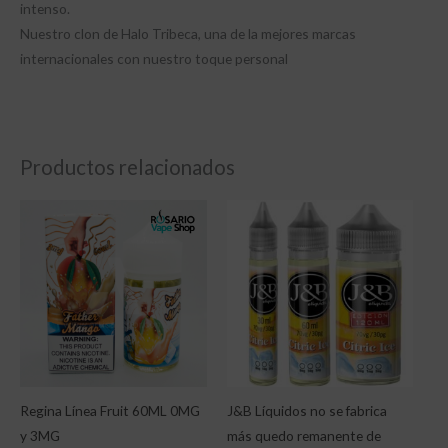
intenso.
Nuestro clon de Halo Tribeca, una de la mejores marcas
internacionales con nuestro toque personal
Productos relacionados
Rango
de
precios:
desde
$4,900.00
hasta
$15,500.00
Regina Línea Fruit 60ML 0MG
J&B Líquidos no se fabrica
y 3MG
más quedo remanente de