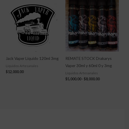
de
precios:
desde
$5,000.00
hasta
$8,000.00
Jack Vaper Líquido 120ml 3mg
REMATE STOCK Drakarys
Vaper 30ml y 60ml 0 y 3mg
Líquidos Artesanales
$
12,000.00
Líquidos Artesanales
$
5,000.00
-
$
8,000.00