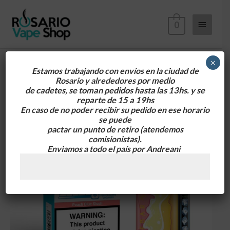
Ir
Menú
al
0
contenido
principa
×
Estamos trabajando con envíos en la ciudad de
Rosario y alrededores
por medio
de cadetes, se toman pedidos hasta las 13hs. y se
reparte de 15 a 19hs
En caso de no poder recibir su pedido en ese horario
se puede
pactar un punto de retiro
(atendemos
comisionistas).
Enviamos a todo el país por Andreani