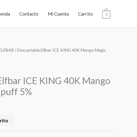
ienda
Contacto
Mi Cuenta
Carrito
0
ELFBAR
/ Descartable Elfbar ICE KING 40K Mango Magic
Elfbar ICE KING 40K Mango
 puff 5%
rito