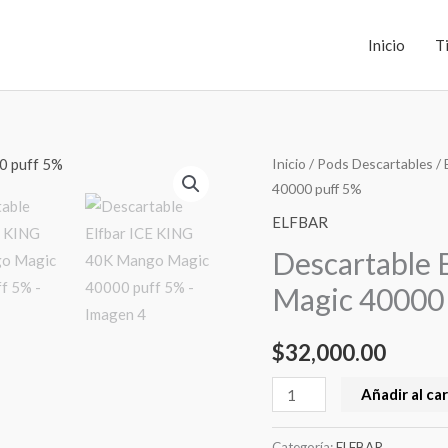
Inicio
T
Descartable
Inicio
/
Pods Descartables
/
40000 puff 5%
Elfbar
ICE
ELFBAR
KING
Descartable 
40K
Magic 40000
Mango
Magic
$
32,000.00
40000
puff
Añadir al car
5%
cantidad
Categoría:
ELFBAR