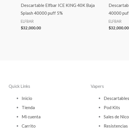
Descartable Elfbar ICE KING 40K Baja
Descartabl
Splash 40000 puff 5%
40000 puf
ELFBAR
ELFBAR
$
32,000.00
$
32,000.00
Quick Links
Vapers
Inicio
Descartable
Tienda
Pod Kits
Mi cuenta
Sales de Nico
Carrito
Resistencias