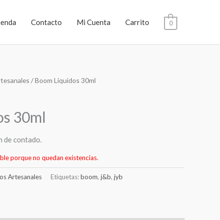
ienda
Contacto
Mi Cuenta
Carrito
0
rtesanales
/ Boom Líquidos 30ml
os 30ml
n de contado.
ble porque no quedan existencias.
dos Artesanales
Etiquetas:
boom
,
j&b
,
jyb