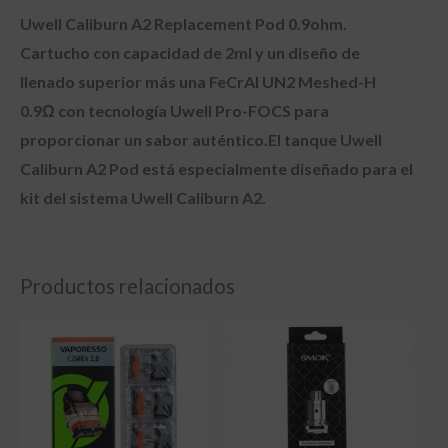
Uwell Caliburn A2 Replacement Pod 0.9ohm.
Cartucho con capacidad de 2ml y un diseño de
llenado superior más una FeCrAI UN2 Meshed-H
0.9Ω con tecnología Uwell Pro-FOCS para
proporcionar un sabor auténtico.El tanque Uwell
Caliburn A2 Pod está especialmente diseñado para el
kit del sistema Uwell Caliburn A2.
Productos relacionados
Rango
de
precios:
desde
$8,000.00
hasta
$30,000.00