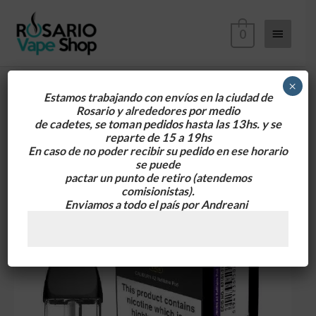
Ir
Menú
al
0
contenido
principa
×
Estamos trabajando con envíos en la ciudad de
Rosario y alrededores
por medio
Resistencia
de cadetes, se toman pedidos hasta las 13hs. y se
Caliburn
reparte de 15 a 19hs
A2
En caso de no poder recibir su pedido en ese horario
se puede
0.9
pactar un punto de retiro
(atendemos
cantidad
comisionistas).
Enviamos a todo el país por Andreani