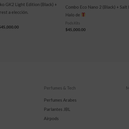
ko GK2 Light Edition (Black) +
Combo Eco Nano 2 (Black) + Salt
rest a elección.
Halo de
Pods Kits
$
45,000.00
$
45,000.00
Perfumes & Tech
M
Perfumes Arabes
Parlantes JBL
Airpods