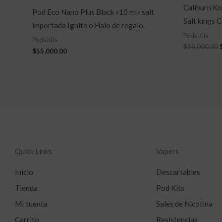
Caliburn Ko
Pod Eco Nano Plus Black «10 ml» salt
Salt kings C
importada Ignite o Halo de regalo.
Pods Kits
Pods Kits
$
59,000.00
$
55,000.00
Quick Links
Vapers
Inicio
Descartables
Tienda
Pod Kits
Mi cuenta
Sales de Nicotina
Carrito
Resistencias