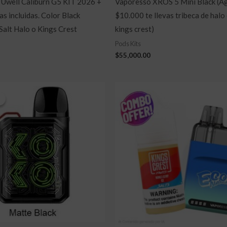
Uwell Caliburn G5 KIT 2026 +
Vaporesso XROS 5 Mini Black (A
as incluidas. Color Black
$10.000 te llevas tribeca de halo 
Salt Halo o Kings Crest
kings crest)
Pods Kits
$
55,000.00
l
El
precio
precio
!
!
riginal
actual
ra:
es:
$59,000.00.
$45,000.00.