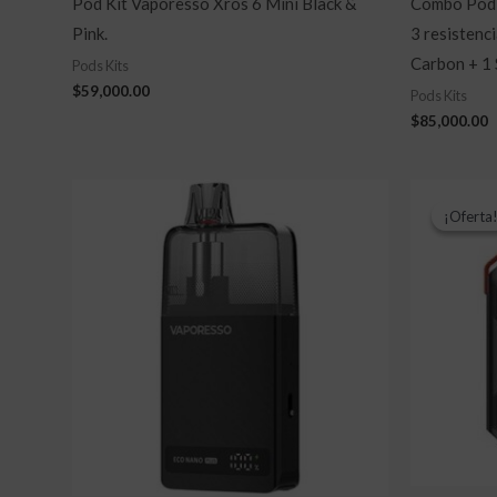
Pod Kit Vaporesso Xros 6 Mini Black &
Combo Pod 
Pink.
3 resistenci
Carbon + 1 
Pods Kits
$
59,000.00
Pods Kits
$
85,000.00
E
¡Oferta
¡Oferta
o
e