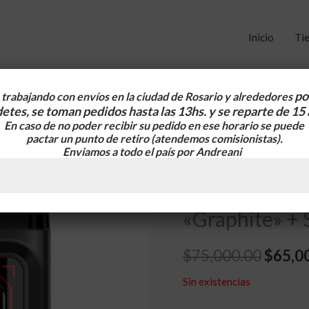
Inicio
Ti
po
trabajando con envíos en la ciudad de Rosario y alrededores
etes, se toman pedidos hasta las 13hs. y se reparte de 15
En caso de no poder recibir su pedido en ese horario se puede
Inicio
/
Pods Kits
/ Pod Kit Uw
El
pactar un punto de retiro
(atendemos comisionistas).
eleccion.
Enviamos a todo el país por Andreani
precio
Pods Kits
origin
Pod Kit Uwell
era:
«Graphite» + S
$75,00
$
75,000.00
$
65,0
Sin existencias