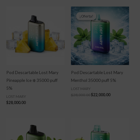
El
El
precio
precio
¡Oferta!
¡Oferta!
original
actual
era:
es:
$28,000.00.
$22,000.00.
Pod Descartable Lost Mary
Pod Descartable Lost Mary
Pineapple Ice ❄️ 35000 puff
Menthol 35000 puff 5%
5%
LOST MARY
$
28,000.00
$
22,000.00
LOST MARY
$
28,000.00