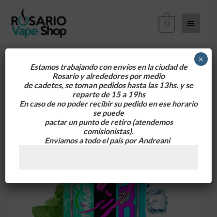
Ir
Menú
al
0
contenido
principa
×
Estamos trabajando con envíos en la ciudad de
Rosario y alrededores
por medio
de cadetes, se toman pedidos hasta las 13hs. y se
reparte de 15 a 19hs
En caso de no poder recibir su pedido en ese horario
se puede
pactar un punto de retiro
(atendemos
comisionistas).
Enviamos a todo el país por Andreani