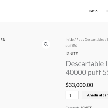
Inicio
T
Descartable
Inicio
/
Pods Descartables
/
puff 5%
Ignite
V400
IGNITE
ICE
Descartable 
Grape
40000 puff 
Peach
40000
$
33,000.00
puff
5%
Añadir al car
cantidad
Categoría:
IGNITE