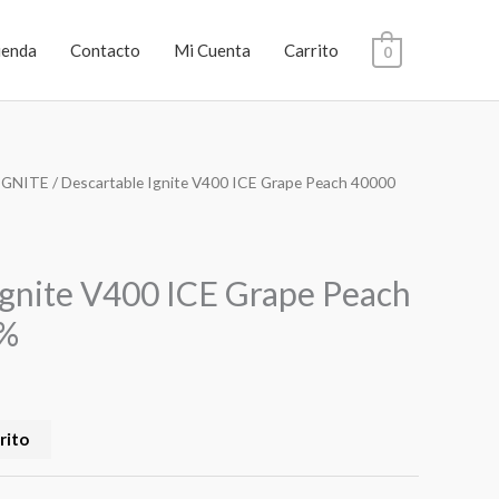
ienda
Contacto
Mi Cuenta
Carrito
0
IGNITE
/ Descartable Ignite V400 ICE Grape Peach 40000
Ignite V400 ICE Grape Peach
5%
rito