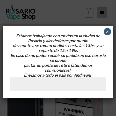
Ir
Menú
al
0
contenido
principa
×
Estamos trabajando con envíos en la ciudad de
Rosario y alrededores
por medio
de cadetes, se toman pedidos hasta las 13hs. y se
reparte de 15 a 19hs
En caso de no poder recibir su pedido en ese horario
se puede
pactar un punto de retiro
(atendemos
comisionistas).
Enviamos a todo el país por Andreani