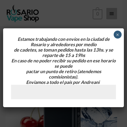
Ir
Menú
al
0
contenido
principa
×
Estamos trabajando con envíos en la ciudad de
Rosario y alrededores
por medio
de cadetes, se toman pedidos hasta las 13hs. y se
reparte de 15 a 19hs
En caso de no poder recibir su pedido en ese horario
se puede
pactar un punto de retiro
(atendemos
comisionistas).
Enviamos a todo el país por Andreani