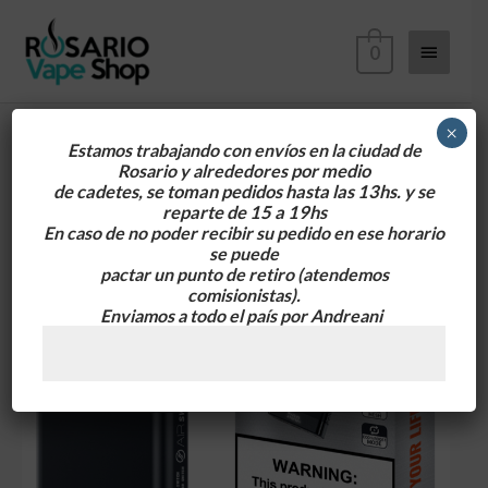
Ir
Menú
al
0
contenido
principa
×
Estamos trabajando con envíos en la ciudad de
Rosario y alrededores
por medio
de cadetes, se toman pedidos hasta las 13hs. y se
reparte de 15 a 19hs
En caso de no poder recibir su pedido en ese horario
se puede
pactar un punto de retiro
(atendemos
comisionistas).
Enviamos a todo el país por Andreani