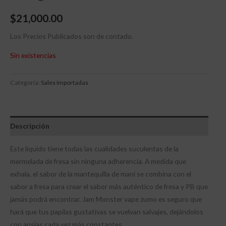
$
21,000.00
Los Precios Publicados son de contado.
Sin existencias
Categoría:
Sales Importadas
Descripción
Este liquido tiene todas las cualidades suculentas de la
mermelada de fresa sin ninguna adherencia. A medida que
exhala, el sabor de la mantequilla de maní se combina con el
sabor a fresa para crear el sabor más auténtico de fresa y PB que
jamás podrá encontrar. Jam Monster vape zumo es seguro que
hará que tus papilas gustativas se vuelvan salvajes, dejándolos
con ansias cada vez más constantes
.