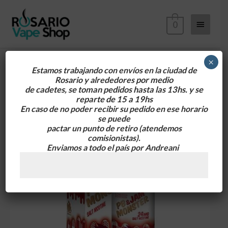
Ir
Menú
al
0
contenido
principa
×
Estamos trabajando con envíos en la ciudad de
Rosario y alrededores
por medio
de cadetes, se toman pedidos hasta las 13hs. y se
reparte de 15 a 19hs
En caso de no poder recibir su pedido en ese horario
se puede
pactar un punto de retiro
(atendemos
comisionistas).
Enviamos a todo el país por Andreani