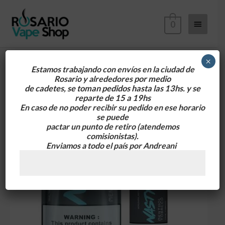
Ir
Menú
al
0
contenido
principa
×
Estamos trabajando con envíos en la ciudad de
Rosario y alrededores
por medio
Nasty
de cadetes, se toman pedidos hasta las 13hs. y se
Salt
reparte de 15 a 19hs
Podmate
En caso de no poder recibir su pedido en ese horario
se puede
Menthol
pactar un punto de retiro
(atendemos
Tobacco
comisionistas).
35mg
Enviamos a todo el país por Andreani
30ml
cantidad