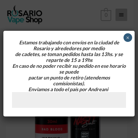
Ir
Menú
al
0
contenido
principa
×
Estamos trabajando con envíos en la ciudad de
Rosario y alrededores
por medio
de cadetes, se toman pedidos hasta las 13hs. y se
reparte de 15 a 19hs
En caso de no poder recibir su pedido en ese horario
se puede
pactar un punto de retiro
(atendemos
comisionistas).
Enviamos a todo el país por Andreani