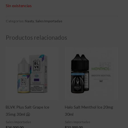
Sin existencias
Categorías:
Nasty
,
Sales Importadas
Productos relacionados
BLVK Plus Salt Grape Ice
Halo Salt Menthol Ice 20mg
35mg 30ml 🥶
30ml
Sales Importadas
Sales Importadas
$
24,000.00
$
21,000.00