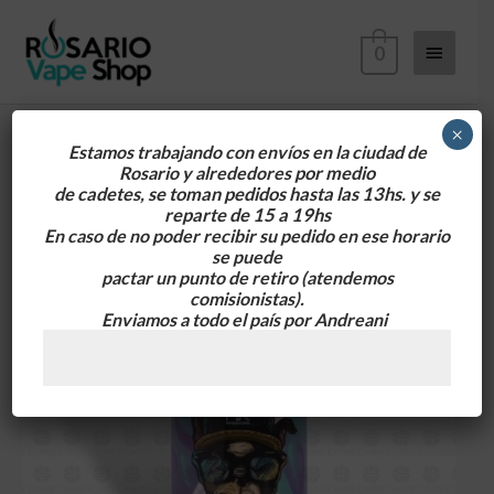
Ir
Menú
al
0
contenido
principa
×
Estamos trabajando con envíos en la ciudad de
Rosario y alrededores
por medio
de cadetes, se toman pedidos hasta las 13hs. y se
reparte de 15 a 19hs
En caso de no poder recibir su pedido en ese horario
se puede
pactar un punto de retiro
(atendemos
comisionistas).
Enviamos a todo el país por Andreani