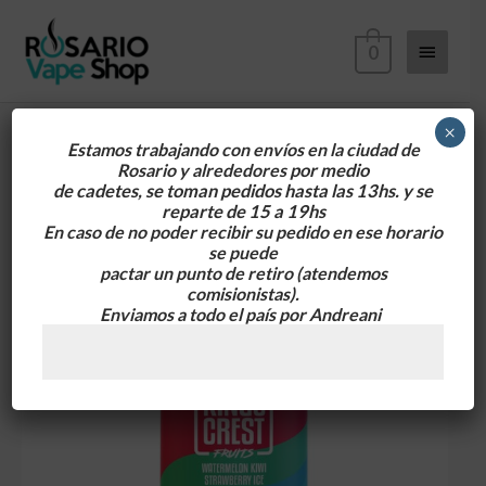
Ir
Menú
al
0
contenido
principa
×
Estamos trabajando con envíos en la ciudad de
Rosario y alrededores
por medio
Kings
de cadetes, se toman pedidos hasta las 13hs. y se
Crest
reparte de 15 a 19hs
Salt
En caso de no poder recibir su pedido en ese horario
se puede
Watermelon
pactar un punto de retiro
(atendemos
Kiwi
comisionistas).
Strawberry
Enviamos a todo el país por Andreani
35mg
30ml
cantidad