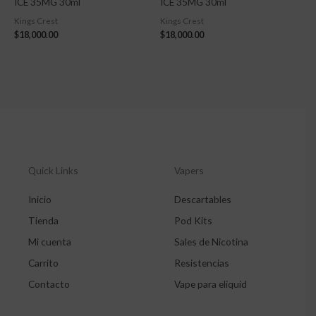
ICE 35MG 30ml
ICE 35MG 30ml
Kings Crest
Kings Crest
$
18,000.00
$
18,000.00
Quick Links
Vapers
Inicio
Descartables
Tienda
Pod Kits
Mi cuenta
Sales de Nicotina
Carrito
Resistencias
Contacto
Vape para eliquid