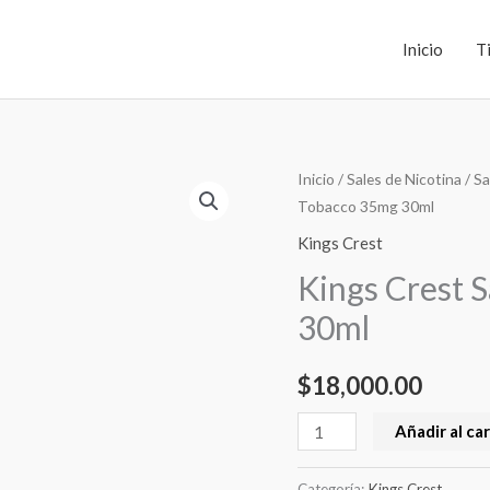
Inicio
T
Kings
Inicio
/
Sales de Nicotina
/
Sa
Tobacco 35mg 30ml
Crest
Salt
Kings Crest
American
Kings Crest 
Tobacco
30ml
35mg
30ml
$
18,000.00
cantidad
Añadir al car
Categoría:
Kings Crest