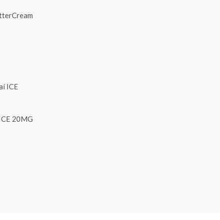
utterCream
í ICE 20MG