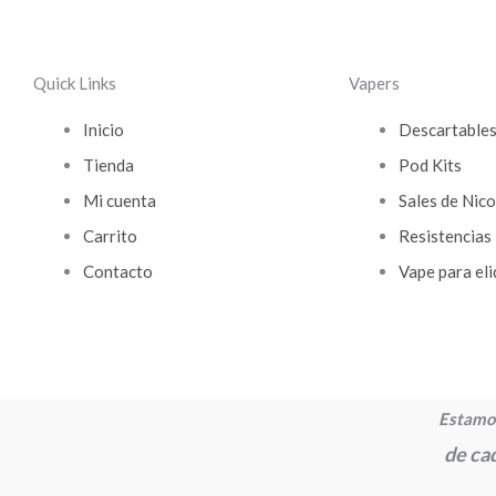
Quick Links
Vapers
Inicio
Descartable
Tienda
Pod Kits
Mi cuenta
Sales de Nico
Carrito
Resistencias
Contacto
Vape para eli
Estamos
de cad