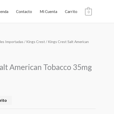
ienda
Contacto
Mi Cuenta
Carrito
0
les Importadas
/
Kings Crest
/ Kings Crest Salt American
Salt American Tobacco 35mg
rito