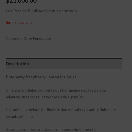
$
21,000.00
Los Precios Publicados son de contado.
Sin existencias
Categoría:
Sales Importadas
Descripción
Blueberry Raspberry Lemon Ice Salts
Un arándano helado crujiente que hormiguea en cada paladar
mientras su sabor azucarado te envía al paraíso.
La frambuesa helada y el limón te dan ese sabor picante y dulce que te
levanta el ánimo.
Sabores primarios: arándano, frambuesa, limón, mentol