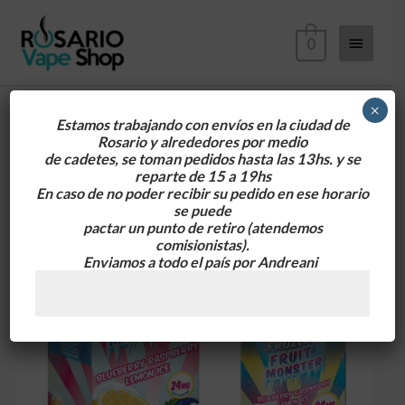
Ir
Menú
al
0
contenido
principa
×
Estamos trabajando con envíos en la ciudad de
Rosario y alrededores
por medio
de cadetes, se toman pedidos hasta las 13hs. y se
reparte de 15 a 19hs
En caso de no poder recibir su pedido en ese horario
se puede
pactar un punto de retiro
(atendemos
comisionistas).
Enviamos a todo el país por Andreani