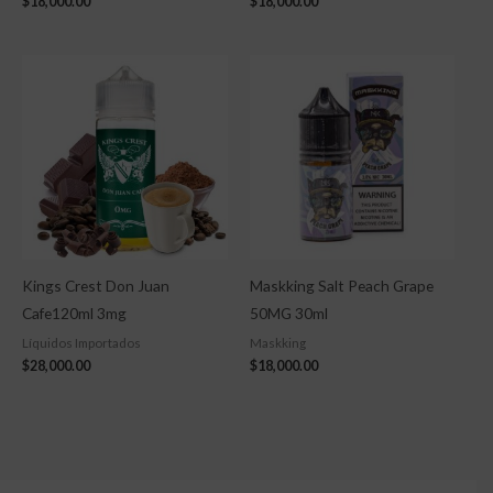
$
18,000.00
$
18,000.00
Kings Crest Don Juan
Maskking Salt Peach Grape
Cafe120ml 3mg
50MG 30ml
Líquidos Importados
Maskking
$
28,000.00
$
18,000.00