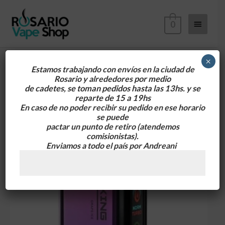
Ir
Menú
al
0
contenido
principa
×
Estamos trabajando con envíos en la ciudad de
Rosario y alrededores
por medio
de cadetes, se toman pedidos hasta las 13hs. y se
reparte de 15 a 19hs
En caso de no poder recibir su pedido en ese horario
se puede
pactar un punto de retiro
(atendemos
comisionistas).
Enviamos a todo el país por Andreani