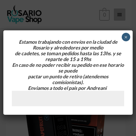
Ir
Menú
al
0
contenido
principa
×
Estamos trabajando con envíos en la ciudad de
Rosario y alrededores
por medio
de cadetes, se toman pedidos hasta las 13hs. y se
reparte de 15 a 19hs
En caso de no poder recibir su pedido en ese horario
se puede
pactar un punto de retiro
(atendemos
comisionistas).
Enviamos a todo el país por Andreani