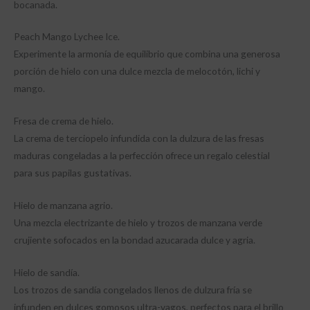
bocanada.
Peach Mango Lychee Ice.
Experimente la armonía de equilibrio que combina una generosa
porción de hielo con una dulce mezcla de melocotón, lichi y
mango.
Fresa de crema de hielo.
La crema de terciopelo infundida con la dulzura de las fresas
maduras congeladas a la perfección ofrece un regalo celestial
para sus papilas gustativas.
Hielo de manzana agrio.
Una mezcla electrizante de hielo y trozos de manzana verde
crujiente sofocados en la bondad azucarada dulce y agria.
Hielo de sandía.
Los trozos de sandía congelados llenos de dulzura fría se
infunden en dulces gomosos ultra-vagos, perfectos para el brillo