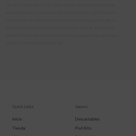
del rico caramelo. Es un vaporizador de postre dulce que
seguramente complacerá de principio a fin. La inhalación
cuenta con un recuerdo inmediato de crema y toques de
caramelo, mientras que la exhalación deja atrás el sabor
persistente de los dos, animando a tus papilas gustativas a
volver a visitarlo una vez más.
Quick Links
Vapers
Inicio
Descartables
Tienda
Pod Kits