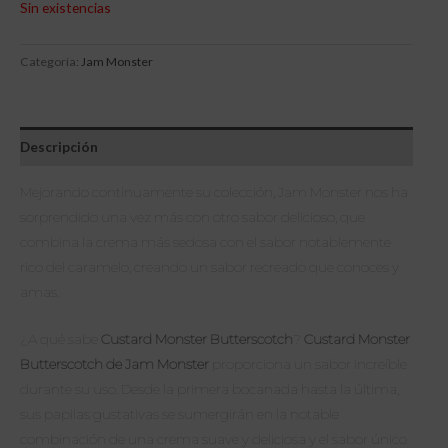
Sin existencias
Categoría:
Jam Monster
Descripción
Mejorando continuamente su colección, Jam Monster nos ha
sorprendido una vez más con otro sabor delicioso, que
combina la crema más sedosa con el sabor notablemente
rico del caramelo, creando un sabor recreado que conoces y
amas.
¿A qué sabe
Custard Monster Butterscotch
?
Custard Monster
Butterscotch de Jam Monster
proporciona un sabor increíble
durante su uso. Desde la primera bocanada hasta la última,
sus papilas gustativas se sumergirán en la notable
combinación de una crema suave y deliciosa y el sabor único