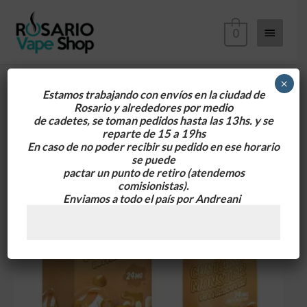
Ir
Menú
al
0
contenido
principa
×
Estamos trabajando con envíos en la ciudad de
Rosario y alrededores
por medio
de cadetes, se toman pedidos hasta las 13hs. y se
reparte de 15 a 19hs
En caso de no poder recibir su pedido en ese horario
se puede
pactar un punto de retiro
(atendemos
comisionistas).
Enviamos a todo el país por Andreani