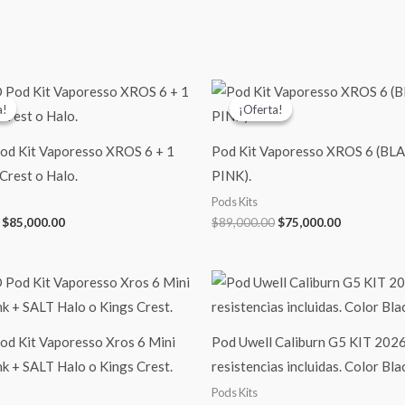
El
El
El
El
precio
precio
precio
precio
a!
a!
¡Oferta!
¡Oferta!
original
actual
original
actual
era:
es:
era:
es:
$99,000.00.
$85,000.00.
$89,000.00.
$75,000.00
 Kit Vaporesso XROS 6 + 1
Pod Kit Vaporesso XROS 6 (BL
 Crest o Halo.
PINK).
Pods Kits
$
85,000.00
$
89,000.00
$
75,000.00
 Kit Vaporesso Xros 6 Mini
Pod Uwell Caliburn G5 KIT 2026
nk + SALT Halo o Kings Crest.
resistencias incluidas. Color Bl
Pods Kits