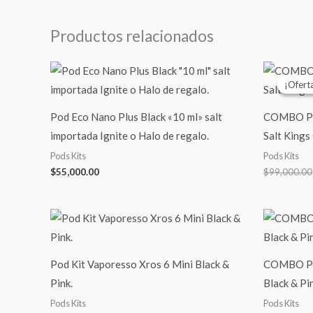
Productos relacionados
¡Ofert
¡Ofert
Pod Eco Nano Plus Black «10 ml» salt
COMBO Pod
importada Ignite o Halo de regalo.
Salt Kings
Pods Kits
Pods Kits
$
55,000.00
$
99,000.00
Pod Kit Vaporesso Xros 6 Mini Black &
COMBO Pod
Pink.
Black & Pi
Pods Kits
Pods Kits