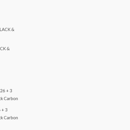
.
ACK &
 + 3
ack Carbon