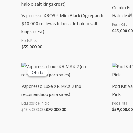
Combo Eco 
Vaporesso XROS 5 Mini Black (Agregando
Halo de 🎁
$10.000 te llevas tribeca de halo o salt
Pods Kits
$
45,000.00
kings crest)
Pods Kits
$
55,000.00
El
El
precio
precio
¡Oferta!
¡Oferta!
original
actual
era:
es:
$105,000.00.
$79,000.00.
Vaporesso Luxe XR MAX 2 (no
Pod Kit Va
recomendado para sales)
Pink.
Equipos de Inicio
Pods Kits
$
105,000.00
$
79,000.00
$
59,000.00