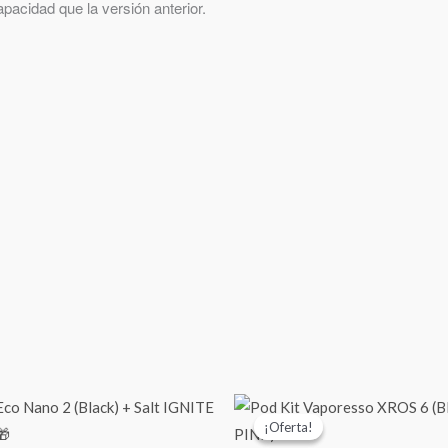
acidad que la versión anterior.
El
El
precio
precio
¡Oferta!
¡Oferta!
original
actual