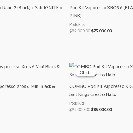
era:
es:
$89,000.00.
$75,000.00
Nano 2 (Black) + Salt IGNITE o
Pod Kit Vaporesso XROS 6 (BL
PINK).
Pods Kits
$
89,000.00
$
75,000.00
El
El
precio
precio
¡Oferta!
¡Oferta!
original
actual
era:
es:
$99,000.00.
$85,000.00
poresso Xros 6 Mini Black &
COMBO Pod Kit Vaporesso XRO
Salt Kings Crest o Halo.
Pods Kits
$
99,000.00
$
85,000.00