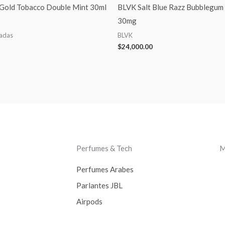
 Gold Tobacco Double Mint 30ml
BLVK Salt Blue Razz Bubblegum
30mg
tadas
BLVK
$
24,000.00
Perfumes & Tech
M
Perfumes Arabes
Parlantes JBL
Airpods