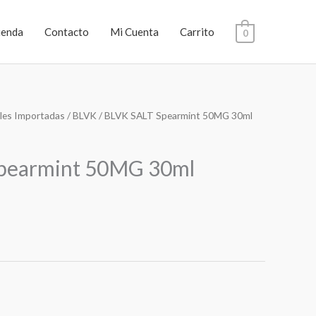
ienda
Contacto
Mi Cuenta
Carrito
0
les Importadas
/
BLVK
/ BLVK SALT Spearmint 50MG 30ml
pearmint 50MG 30ml