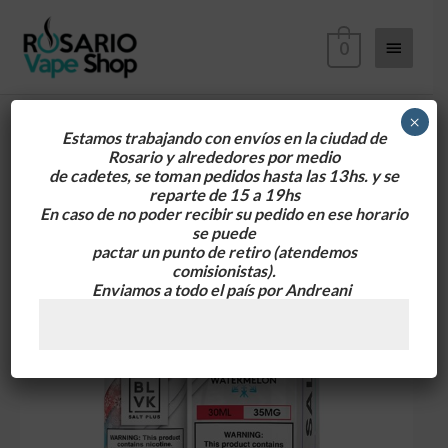
Ir
Menú
al
0
contenido
principa
×
Estamos trabajando con envíos en la ciudad de
Rosario y alrededores
por medio
de cadetes, se toman pedidos hasta las 13hs. y se
reparte de 15 a 19hs
En caso de no poder recibir su pedido en ese horario
se puede
pactar un punto de retiro
(atendemos
comisionistas).
Enviamos a todo el país por Andreani