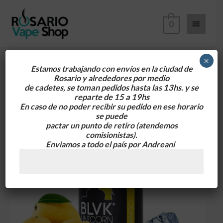
Ir
Menú
al
0
contenido
principa
×
Estamos trabajando con envíos en la ciudad de
Rosario y alrededores
por medio
de cadetes, se toman pedidos hasta las 13hs. y se
reparte de 15 a 19hs
En caso de no poder recibir su pedido en ese horario
se puede
pactar un punto de retiro
(atendemos
comisionistas).
Enviamos a todo el país por Andreani