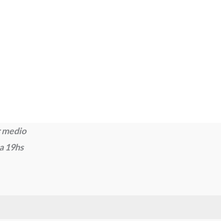
 medio
 a 19hs