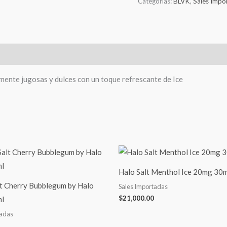
Categorías:
BLVK
,
Sales Impo
mente jugosas y dulces con un toque refrescante de Ice
Halo Salt Menthol Ice 20mg 30m
lt Cherry Bubblegum by Halo
Sales Importadas
$
21,000.00
l
tadas