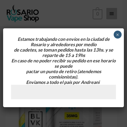
Ir
Menú
al
0
contenido
principa
×
Estamos trabajando con envíos en la ciudad de
Rosario y alrededores
por medio
de cadetes, se toman pedidos hasta las 13hs. y se
reparte de 15 a 19hs
En caso de no poder recibir su pedido en ese horario
se puede
pactar un punto de retiro
(atendemos
comisionistas).
Enviamos a todo el país por Andreani